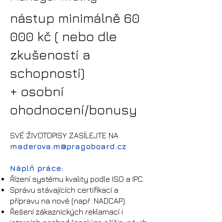
nástup minimálně 60
000 kč
( nebo dle
zkušeností a
schopností)
+ osobní
ohodnocení/bonus
y
SVÉ ŽIVOTOPISY ZASÍLEJTE NA
maderova.m
@pragoboard.cz
Náplň práce:
Řízení systému kvality podle ISO a IPC.
Správu stávajících certifikací a
přípravu na nové (např. NADCAP).
Řešení zákaznických reklamací i