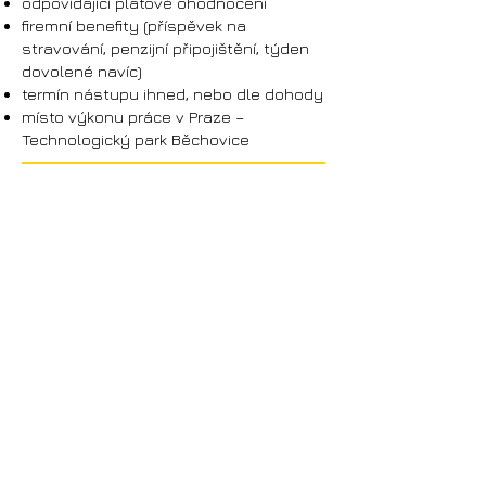
odpovídající platové ohodnocení
firemní benefity (příspěvek na
stravování, penzijní připojištění, týden
dovolené navíc)
termín nástupu ihned, nebo dle dohody
místo výkonu práce v Praze –
Technologický park Běchovice