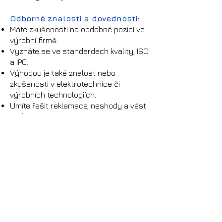
Odborné znalosti a dovednosti:
Máte zkušenosti na obdobné pozici ve
výrobní firmě.
Vyznáte se ve standardech kvality, ISO
a IPC.
Výhodou je také znalost nebo
zkušenosti v elektrotechnice či
výrobních technologiích.
Umíte řešit reklamace, neshody a vést
audity.
Výhodou je znalost certifikací typu
NADCAP.
Máte minimálně SŠ vzdělání s
maturitou.
Jste pečlivý/á, samostatný/á a umíte
komunikovat napříč týmy.
Zkušenost s vedením menšího týmu je
plus.