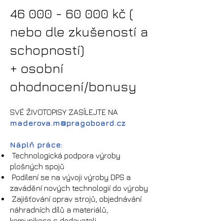
46
000 - 60 000
kč
(
nebo dle zkušeností a
schopností)
+ osobní
ohodnocení/bonus
y
SVÉ ŽIVOTOPISY ZASÍLEJTE NA
maderova.m
@pragoboard.cz
Náplň práce:
Technologická podpora výroby
plošných spojů
Podílení se na vývoji výroby DPS a
zavádění nových technologií do výroby
Zajišťování oprav strojů, objednávání
náhradních dílů a materiálů,
komunikace s dodavateli