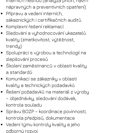
interních neshod (analýza příčin, návrh
nápravných a preventivních opatření).
Přípravu a vedení interních,
zákaznických i certifikačních auditů.
Komplexní řešení reklamací.
Sledování a vyhodnocování ukazatelů
kvality (zmetkovitost, výtěžnost,
trendy)
Spolupráci s výrobou a technologií na
zlepšování procesů
Školení zaměstnanců v oblasti kvality
a standardů
Komunikaci se zákazníky v oblasti
kvality a technických požadavků
Řešení požadavků na materiál z výroby
– objednávky, sledování dodávek,
kontrola souladu
Správu BOZP – koordinace povinností,
kontrola předpisů, dokumentace
Vedení týmu kontroly kvality a jeho
odborný rozvoj