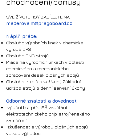
ohodnocení/bonus
y
SVÉ ŽIVOTOPISY ZASÍLEJTE NA
maderova.m
@pragoboard.cz
Náplň práce:
Obsluha výrobních linek v chemické
výrobě DPS
Obsluha CNC strojů
Práce na výrobních linkách v oblasti
chemického a mechanického
zpracování desek plošných spojů
Obsluha strojů a zařízení, Základní
údržba strojů a denní servisní úkony
Odborné znalosti a dovednosti:
výuční list příp. SŠ vzdělání
elektrotechnického příp. strojírenského
zaměření
zkušenost s výrobou plošných spojů
velkou výhodou