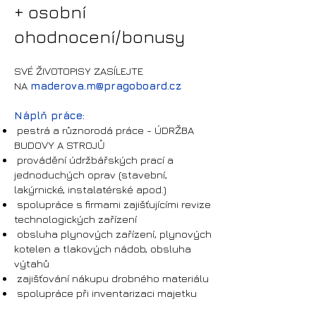
+ osobní
ohodnocení/bonusy
SVÉ ŽIVOTOPISY ZASÍLEJTE
NA
maderova.m
@pragoboard.cz
Náplň práce:
pestrá a různorodá práce - ÚDRŽBA
BUDOVY A STROJŮ
provádění údržbářských prací a
jednoduchých oprav (stavební,
lakýrnické, instalatérské apod.)
spolupráce s firmami zajišťujícími revize
technologických zařízení
obsluha plynových zařízení, plynových
kotelen a tlakových nádob, obsluha
výtahů
zajišťování nákupu drobného materiálu
spolupráce při inventarizaci majetku